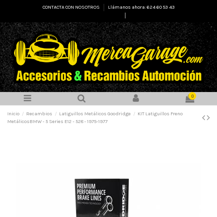
CONTACTA CON NOSOTROS
Llámanos ahora: 624 60 53 43
Select Language
▼
0
Inicio
Recambios
Latiguillos Metálicos Goodridge
KIT Latiguillos Freno
MetálicosBMW - 5 Series E12 - 528 - 1975-1977