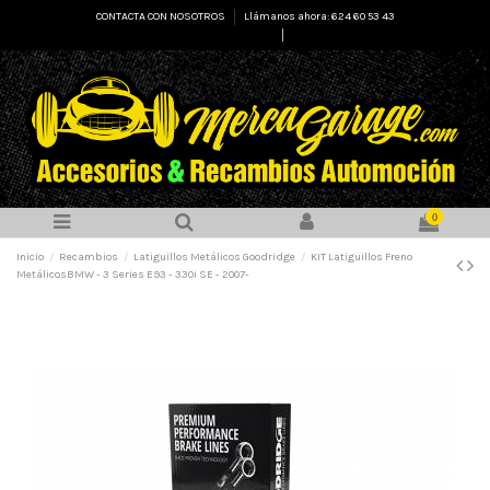
CONTACTA CON NOSOTROS
Llámanos ahora: 624 60 53 43
Select Language
▼
0
Inicio
Recambios
Latiguillos Metálicos Goodridge
KIT Latiguillos Freno
MetálicosBMW - 3 Series E93 - 330i SE - 2007-