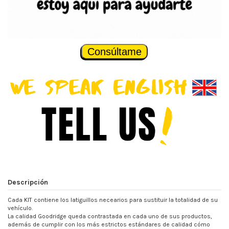
Consúltame
Descripción
Cada KIT contiene los latiguillos necearios para sustituir la totalidad de su
vehículo.
La calidad Goodridge queda contrastada en cada uno de sus productos,
además de cumplir con los más estrictos estándares de calidad cómo