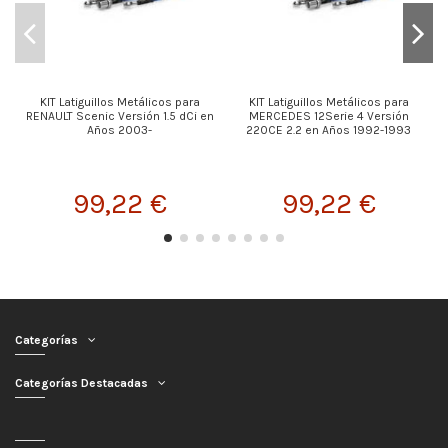
KIT Latiguillos Metálicos para
KIT Latiguillos Metálicos para
K
RENAULT Scenic Versión 1.5 dCi en
MERCEDES 12Serie 4 Versión
Años 2003-
220CE 2.2 en Años 1992-1993
99,22 €
99,22 €
Categorías
Categorías Destacadas