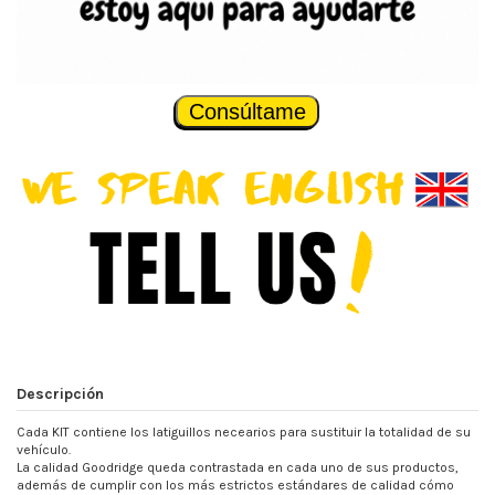
Consúltame
Descripción
Cada KIT contiene los latiguillos necearios para sustituir la totalidad de su
vehículo.
La calidad Goodridge queda contrastada en cada uno de sus productos,
además de cumplir con los más estrictos estándares de calidad cómo