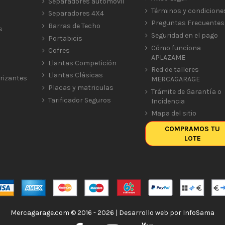
Separadores automóvil
Términos y condicione
Separadores 4X4
Preguntas Frecuentes
Barras de Techo
s
Seguridad en el pago
Portabicis
Cómo funciona
Cofres
APLAZAME
Llantas Competición
Red de talleres
Llantas Clásicas
rizantes
MERCAGARAGE
Placas y matriculas
Trámite de Garantía o
Tarificador Seguros
Incidencia
Mapa del sitio
COMPRAMOS TU
LOTE
Mercagarage.com © 2016 - 2026 | Desarrollo web por
InfoSama