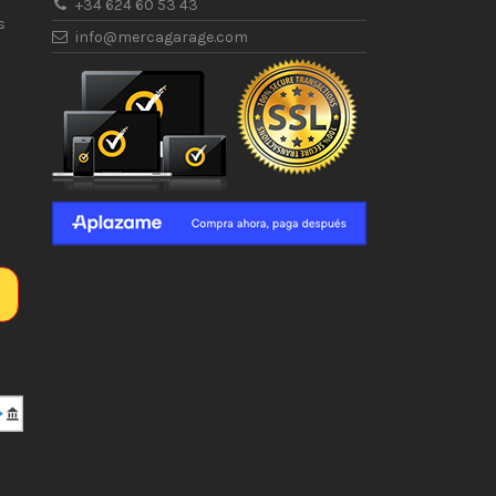
+34 624 60 53 43
s
info@mercagarage.com