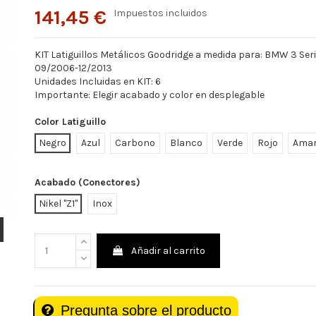
141,45 €
Impuestos incluidos
KIT Latiguillos Metálicos Goodridge a medida para: BMW 3 Se
09/2006-12/2013
Unidades Incluidas en KIT: 6
Importante: Elegir acabado y color en desplegable
Color Latiguillo
Negro
Azul
Carbono
Blanco
Verde
Rojo
Amar
Acabado (Conectores)
Nikel "Z1"
Inox
Añadir al carrito
Pregunta sobre el producto