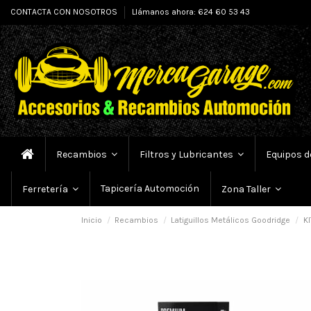
CONTACTA CON NOSOTROS
Llámanos ahora: 624 60 53 43
Recambios
Filtros y Lubricantes
Equipos d
Tapicería Automoción
Ferretería
Zona Taller
Inicio
Recambios
Latiguillos Metálicos Goodridge
KI