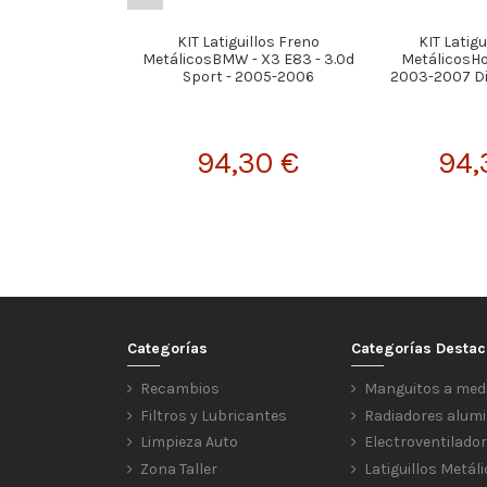
KIT Latiguillos Freno
KIT Latigu
MetálicosBMW - X3 E83 - 3.0d
MetálicosHo
Sport - 2005-2006
2003-2007 Di
94,30 €
94,
Categorías
Categorías Desta
Recambios
Manguitos a med
Filtros y Lubricantes
Radiadores alumi
Limpieza Auto
Electroventilado
Zona Taller
Latiguillos Metál