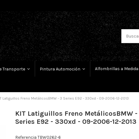
Alfombrillas a Medida
e Transporte
Pintura Automoción
T Latiguillos Freno MetálicosBMW - 3 Series E92 - 330xd - 09-2006-12-2013
KIT Latiguillos Freno MetálicosBMW -
Series E92 - 330xd - 09-2006-12-2013
Referencia
TBW0262-6