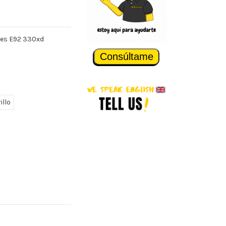
ries E92 330xd
Consúltame
illo