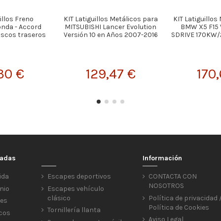
illos Freno
KIT Latiguillos Metálicos para
KIT Latiguillos
nda - Accord
MITSUBISHI Lancer Evolution
BMW X5 F15 
scos traseros
Versión 10 en Años 2007-2016
SDRIVE 170KW/2
30 €
129,47 €
170,
cadas
Información
ida
Escapes deportivos
CONTACTA CON
NOSOTROS
nio
Escapes vehículo
clásico
Política de privacidad 
res
Política de Cookies
Tornillería llanta
icos
Aviso Legal