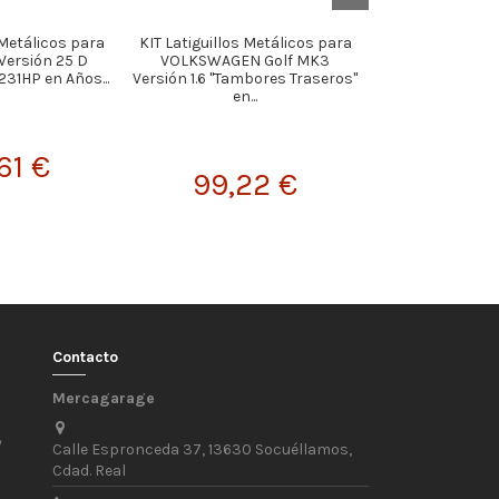
 Metálicos para
KIT Latiguillos Metálicos para
KIT Latigui
Versión 25 D
VOLKSWAGEN Golf MK3
MetálicosSuzuki -
31HP en Años...
Versión 1.6 "Tambores Traseros"
1988-
en...
61 €
117,
99,22 €
Contacto
Mercagarage
/
Calle Espronceda 37, 13630 Socuéllamos,
Cdad. Real