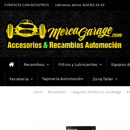
CONTACTA CON NOSOTROS
Llámanos ahora: 624 60 53 43
Recambios
Filtros y Lubricantes
Equipos d
Tapicería Automoción
Ferretería
Zona Taller
Inicio
Recambios
Latiguillos Metálicos Goodridge
KI