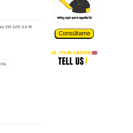
es E91 325i 3.0 M
Consúltame
illo