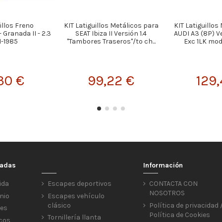
illos Freno
KIT Latiguillos Metálicos para
KIT Latiguillos
 Granada II - 2.3
SEAT Ibiza II Versión 1.4
AUDI A3 (8P) Ver
1-1985
"Tambores Traseros"/to ch...
Exc 1LK mode
30 €
99,22 €
129,
cadas
Información
ida
Escapes deportivos
CONTACTA CON
NOSOTROS
nio
Escapes vehículo
clásico
Política de privacidad 
res
Política de Cookies
Tornillería llanta
icos