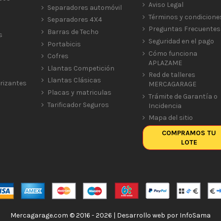
Aviso Legal
Separadores automóvil
Términos y condicione
Separadores 4X4
Preguntas Frecuentes
Barras de Techo
s
Seguridad en el pago
Portabicis
Cómo funciona
Cofres
APLAZAME
Llantas Competición
Red de talleres
Llantas Clásicas
rizantes
MERCAGARAGE
Placas y matriculas
Trámite de Garantía o
Tarificador Seguros
Incidencia
Mapa del sitio
COMPRAMOS TU
LOTE
Mercagarage.com © 2016 - 2026 | Desarrollo web por
InfoSama