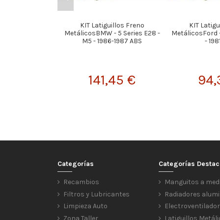
KIT Latiguillos Freno
KIT Latigu
MetálicosBMW - 5 Series E28 -
MetálicosFord -
M5 - 1986-1987 ABS
- 198
141,45 €
94,
Categorías
Categorías Desta
Recambios
Manguitos a med
Filtros y Lubricantes
Radiadores alumi
Limpieza Auto
Electroventilado
Zona Taller
Latiguillos Metál