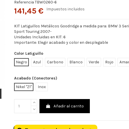
Referencia
TBW0260-6
141,45 €
Impuestos incluidos
KIT Latiguillos Metálicos Goodridge a medida para: BMW 3 Seri
Sport Touring 2007-
Unidades Incluidas en KIT: 6
Importante: Elegir acabado y color en desplegable
Color Latiguillo
Negro
Azul
Carbono
Blanco
Verde
Rojo
Amar
Acabado (Conectores)
Nikel "Z1"
Inox
Añadir al carrito