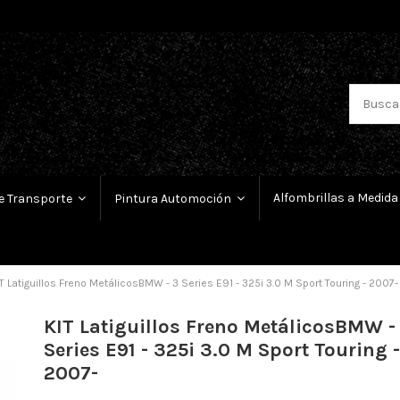
Alfombrillas a Medida
e Transporte
Pintura Automoción
T Latiguillos Freno MetálicosBMW - 3 Series E91 - 325i 3.0 M Sport Touring - 2007-
KIT Latiguillos Freno MetálicosBMW -
Series E91 - 325i 3.0 M Sport Touring -
2007-