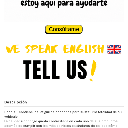
Consúltame
Descripción
Cada KIT contiene los latiguillos necearios para sustituir la totalidad de su
vehículo.
La calidad Goodridge queda contrastada en cada uno de sus productos,
además de cumplir con los más estrictos estándares de calidad cómo