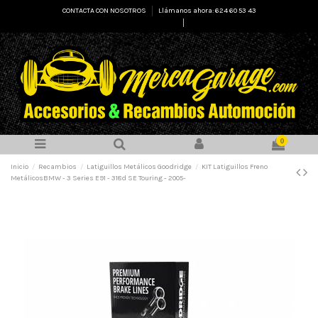
CONTACTA CON NOSOTROS
Llámanos ahora: 624 60 53 43
Select Language
▼
0
Inicio
Recambios
Latiguillos Metálicos Goodridge
KIT Latiguillos Freno
MetálicosBMW - 3 Series E91 - 318d SE Touring - 2005-