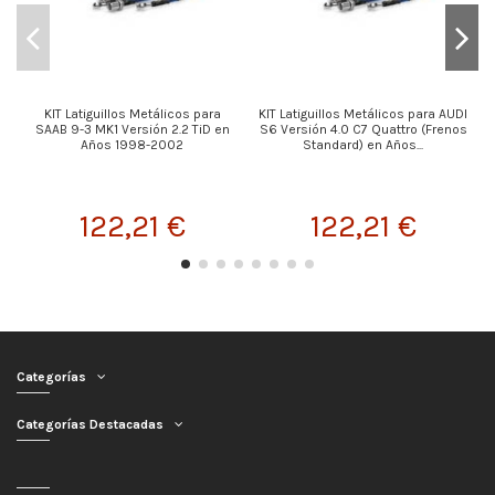
KIT Latiguillos Metálicos para
KIT Latiguillos Metálicos para AUDI
K
SAAB 9-3 MK1 Versión 2.2 TiD en
S6 Versión 4.0 C7 Quattro (Frenos
Años 1998-2002
Standard) en Años...
122,21 €
122,21 €
Categorías
Categorías Destacadas