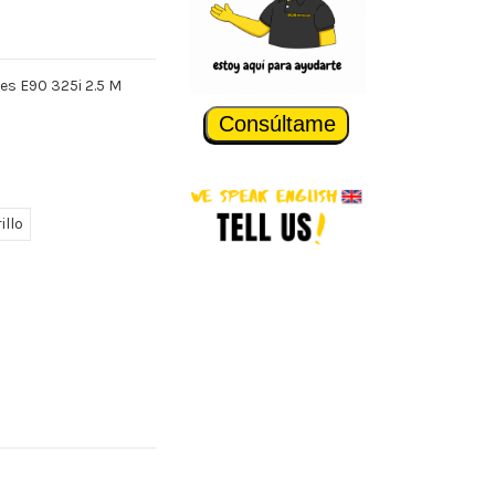
es E90 325i 2.5 M
Consúltame
illo