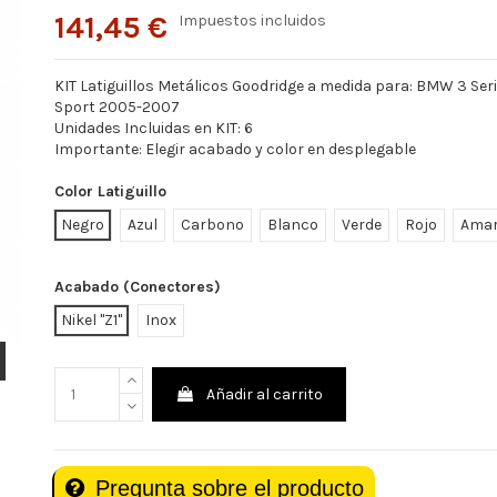
141,45 €
Impuestos incluidos
KIT Latiguillos Metálicos Goodridge a medida para: BMW 3 Seri
Sport 2005-2007
Unidades Incluidas en KIT: 6
Importante: Elegir acabado y color en desplegable
Color Latiguillo
Negro
Azul
Carbono
Blanco
Verde
Rojo
Amar
Acabado (Conectores)
Nikel "Z1"
Inox
Añadir al carrito
Pregunta sobre el producto