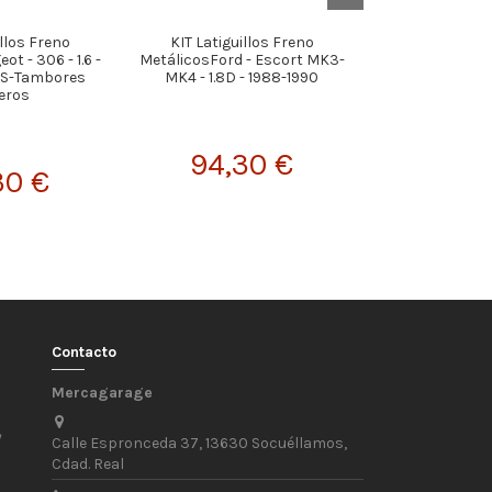
illos Freno
KIT Latiguillos Freno
KIT Latigui
t - 306 - 1.6 -
MetálicosFord - Escort MK3-
MetálicosBMW - 
BS-Tambores
MK4 - 1.8D - 1988-1990
525i - 198
eros
94,30 €
141,
30 €
Contacto
Mercagarage
/
Calle Espronceda 37, 13630 Socuéllamos,
Cdad. Real