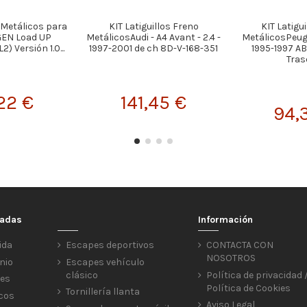
s Metálicos para
KIT Latiguillos Freno
KIT Latigu
EN Load UP
MetálicosAudi - A4 Avant - 2.4 -
MetálicosPeugeo
2) Versión 1.0...
1997-2001 de ch 8D-V-168-351
1995-1997 A
Tras
22 €
141,45 €
94,
cadas
Información
ida
Escapes deportivos
CONTACTA CON
NOSOTROS
nio
Escapes vehículo
clásico
Política de privacidad 
res
Política de Cookies
Tornillería llanta
icos
Aviso Legal