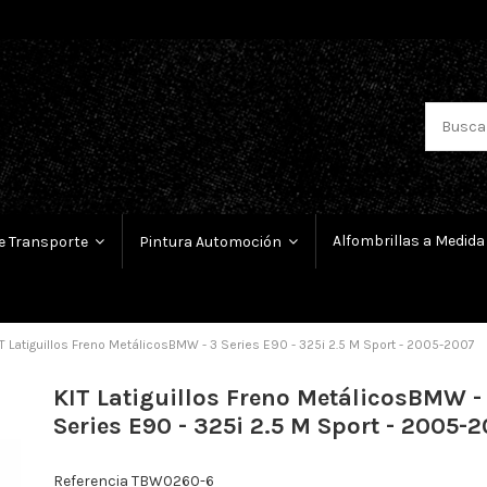
Alfombrillas a Medida
e Transporte
Pintura Automoción
T Latiguillos Freno MetálicosBMW - 3 Series E90 - 325i 2.5 M Sport - 2005-2007
KIT Latiguillos Freno MetálicosBMW -
Series E90 - 325i 2.5 M Sport - 2005-
Referencia
TBW0260-6