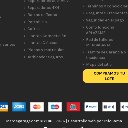
Separadores automóvil
Términos y condicione
Separadores 4X4
Preguntas Frecuentes
Barras de Techo
s
Seguridad en el pago
Portabicis
Cómo funciona
Cofres
APLAZAME
Llantas Competición
Red de talleres
Llantas Clásicas
rizantes
MERCAGARAGE
Placas y matriculas
Trámite de Garantía o
Tarificador Seguros
Incidencia
Mapa del sitio
COMPRAMOS TU
LOTE
Mercagarage.com © 2016 - 2026 | Desarrollo web por
InfoSama