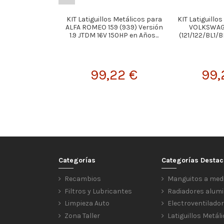
KIT Latiguillos Metálicos para
KIT Latiguillo
ALFA ROMEO 159 (939) Versión
VOLKSWAG
1.9 JTDM 16V 150HP en Años...
(121/122/BL1/BL
99,22 €
99,
Categorías
Categorías Desta
Recambios
Manguitos a med
Filtros y Lubricantes
Radiadores alumi
Limpieza Auto
Electroventilado
Zona Taller
Latiguillos Metál