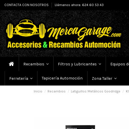
CONTACTA CON NOSOTROS
Llámanos ahora: 624 60 53 43
Recambios
Filtros y Lubricantes
Equipos d
Tapicería Automoción
Ferretería
Zona Taller
Inicio
Recambios
Latiguillos Metálicos Goodridge
KI