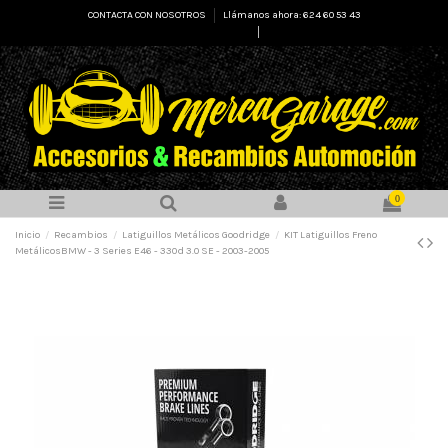
CONTACTA CON NOSOTROS
Llámanos ahora: 624 60 53 43
Select Language
▼
0
Inicio
Recambios
Latiguillos Metálicos Goodridge
KIT Latiguillos Freno
MetálicosBMW - 3 Series E46 - 330d 3.0 SE - 2003-2005