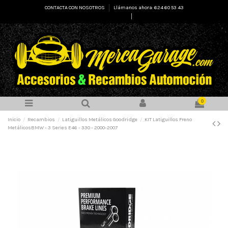
CONTACTA CON NOSOTROS
Llámanos ahora: 624 60 53 43
Select Language
▼
0
Inicio
Recambios
Latiguillos Metálicos Goodridge
KIT Latiguillos Freno
MetálicosBMW - 3 Series E46 - 330 - 2000-2007