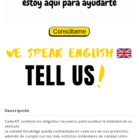
Consúltame
Descripción
Cada KIT contiene los latiguillos necearios para sustituir la totalidad de su
vehículo.
La calidad Goodridge queda contrastada en cada uno de sus productos,
además de cumplir con los más estrictos estándares de calidad cómo