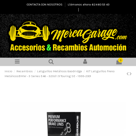
CONTACTA CON NOSOTROS
Llámanos ahora: 624 60 53 43
Select Language
▼
0
Inicio
Recambios
Latiguillos Metálicos Goodridge
KIT Latiguillos Freno
MetálicosBMW - 3 Series E46 - 320d 1.9 Touring SE - 1999-2001