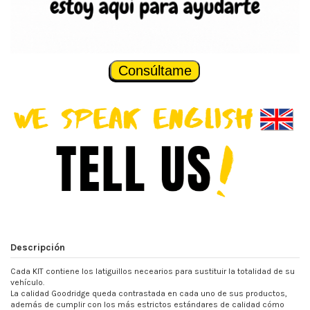
Consúltame
Descripción
Cada KIT contiene los latiguillos necearios para sustituir la totalidad de su
vehículo.
La calidad Goodridge queda contrastada en cada uno de sus productos,
además de cumplir con los más estrictos estándares de calidad cómo