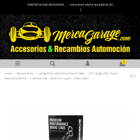
CONTACTA CON NOSOTROS
Llámanos ahora: 624 60 53 43
Select Language
▼
0
Inicio
Recambios
Latiguillos Metálicos Goodridge
KIT Latiguillos Freno
MetálicosBMW - 3 Series E46 - 320Cd M Sport - 2003-2007