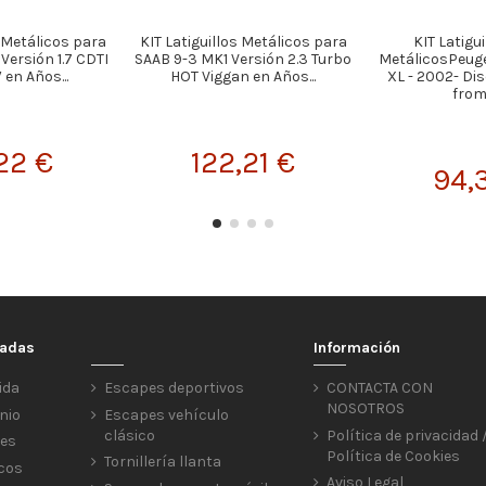
s Metálicos para
KIT Latiguillos Metálicos para
KIT Latigu
Versión 1.7 CDTI
SAAB 9-3 MK1 Versión 2.3 Turbo
MetálicosPeugeo
en Años...
HOT Viggan en Años...
XL - 2002- Di
from 
22 €
122,21 €
94,
cadas
Información
ida
Escapes deportivos
CONTACTA CON
NOSOTROS
nio
Escapes vehículo
clásico
Política de privacidad 
res
Política de Cookies
Tornillería llanta
icos
Aviso Legal