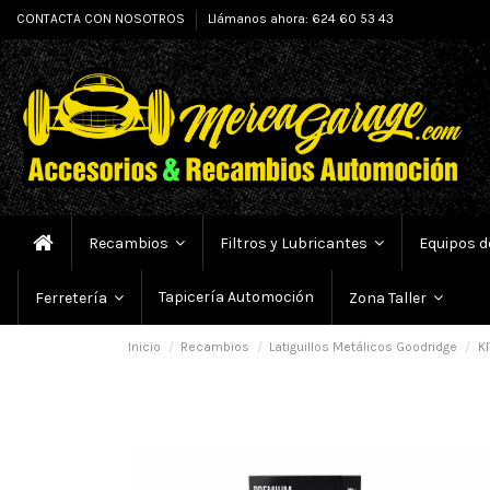
CONTACTA CON NOSOTROS
Llámanos ahora: 624 60 53 43
Recambios
Filtros y Lubricantes
Equipos d
Tapicería Automoción
Ferretería
Zona Taller
Inicio
Recambios
Latiguillos Metálicos Goodridge
KI