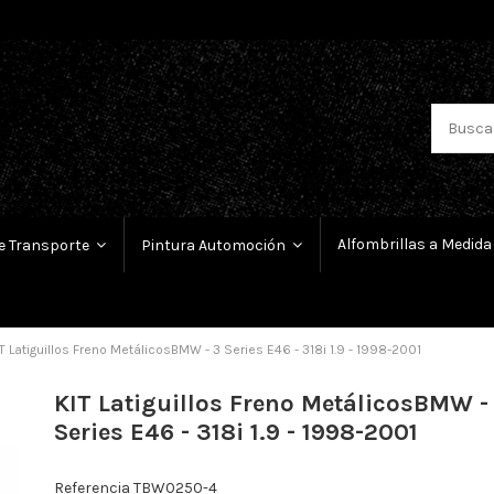
Alfombrillas a Medida
e Transporte
Pintura Automoción
T Latiguillos Freno MetálicosBMW - 3 Series E46 - 318i 1.9 - 1998-2001
KIT Latiguillos Freno MetálicosBMW -
Series E46 - 318i 1.9 - 1998-2001
Referencia
TBW0250-4