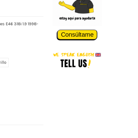
s E46 318i 1.9 1998-
Consúltame
illo