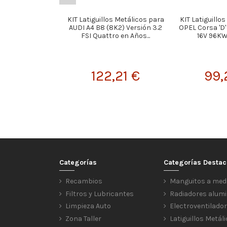
KIT Latiguillos Metálicos para
KIT Latiguillo
AUDI A4 B8 (8K2) Versión 3.2
OPEL Corsa 'D' 
FSI Quattro en Años...
16V 96KW 
122,21 €
99,
Categorías
Categorías Desta
Recambios
Manguitos a med
Filtros y Lubricantes
Radiadores alumi
Limpieza Auto
Electroventilado
Zona Taller
Latiguillos Metál