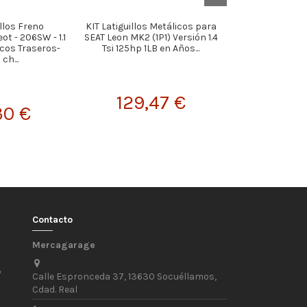
illos Freno
KIT Latiguillos Metálicos para
KIT Latigui
t - 206SW - 1.1
SEAT Leon MK2 (1P1) Versión 1.4
MetálicosMazda
scos Traseros-
Tsi 125hp 1LB en Años...
o
ch...
129,47 €
94,
30 €
Contacto
Mercagarage
/
Calle Espronceda 37, 13630 Socuéllamos,
Cdad. Real