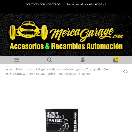
CONTACTA CON NOSOTROS
Llámanos ahora: 624 60 53 43
Select Language
▼
0
Inicio
Recambios
Latiguillos Metálicos Goodridge
KIT Latiguillos Freno
MetálicosBMW - 3 Series E36 - Todos - 1990-2000 excluding M3