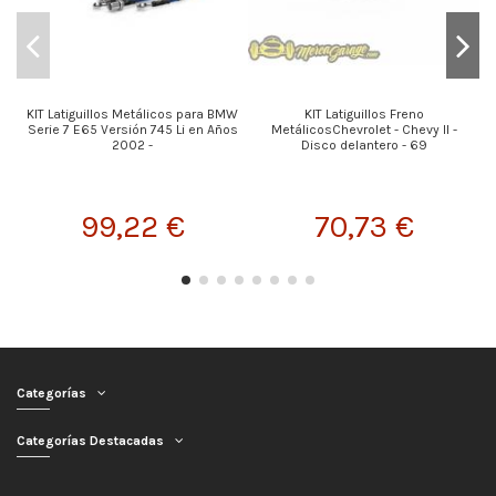
KIT Latiguillos Metálicos para BMW
KIT Latiguillos Freno
K
Serie 7 E65 Versión 745 Li en Años
MetálicosChevrolet - Chevy II -
2002 -
Disco delantero - 69
99,22 €
70,73 €
Categorías
Categorías Destacadas