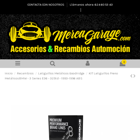
CONTACTA CON NOSOTROS
Llámanos ahora: 624 60 53 43
Select Language
▼
0
Inicio
Recambios
Latiguillos Metálicos Goodridge
KIT Latiguillos Freno
MetálicosBMW - 3 Series E36 - 325td - 1993-1996 ABS