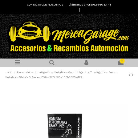
CONTACTA CON NOSOTROS
Llámanos ahora: 624 60 53 43
Select Language
▼
0
Inicio
Recambios
Latiguillos Metálicos Goodridge
KIT Latiguillos Freno
MetálicosBMW - 3 Series E36 - 325i SE - 1991-1995 ABS