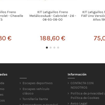
illos Freno
KIT Latiguillos Freno
KIT Latiguillos
olet - Chevelle
MetálicosAudi - Cabriolet - 2.6 -
FIAT Uno Versió
73
06-93-08-00
Años 19
30 €
188,60 €
75,
cadas
Información
ida
Escapes deportivos
CONTACTA CON
NOSOTROS
nio
Escapes vehículo
clásico
Política de privacidad 
res
Política de Cookies
Tornillería llanta
icos
Aviso Legal
Separadores automóvil