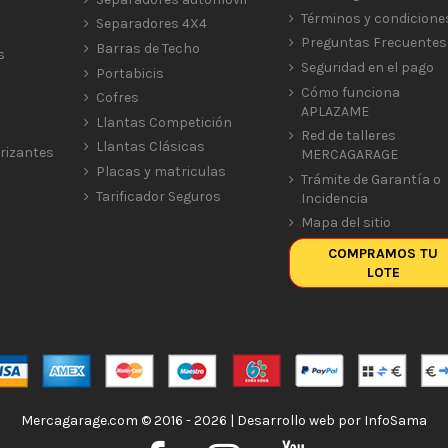
Términos y condicione
Separadores 4X4
Preguntas Frecuentes
Barras de Techo
s
Seguridad en el pago
Portabicis
Cómo funciona
Cofres
APLAZAME
Llantas Competición
Red de talleres
Llantas Clásicas
rizantes
MERCAGARAGE
Placas y matriculas
Trámite de Garantía o
Tarificador Seguros
Incidencia
Mapa del sitio
COMPRAMOS TU
LOTE
Mercagarage.com © 2016 - 2026 | Desarrollo web por
InfoSama