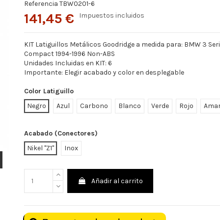
Referencia
TBW0201-6
141,45 €
Impuestos incluidos
KIT Latiguillos Metálicos Goodridge a medida para: BMW 3 Serie
Compact 1994-1996 Non-ABS
Unidades Incluidas en KIT: 6
Importante: Elegir acabado y color en desplegable
Color Latiguillo
Negro
Azul
Carbono
Blanco
Verde
Rojo
Amar
Acabado (Conectores)
Nikel "Z1"
Inox
Añadir al carrito