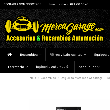
CONTACTA CON NOSOTROS
Llámanos ahora: 624 60 53 43
Recambios
Filtros y Lubricantes
Equipos d
Tapicería Automoción
Ferretería
Zona Taller
Inicio
Recambios
Latiguillos Metálicos Goodridge
KI