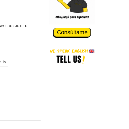
s E36 318Ti 1.8
Consúltame
illo