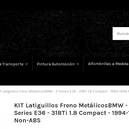
Alfombrillas a Medida
e Transporte
Pintura Automoción
T Latiguillos Freno MetálicosBMW - 3 Series E36 - 318Ti 1.8 Compact - 1994-1996
KIT Latiguillos Freno MetálicosBMW -
Series E36 - 318Ti 1.8 Compact - 1994
Non-ABS