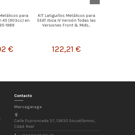
 Metálicos para
KIT Latiguillos Metálicos para
KIT Latigui
n 45 (903cc) en
SEAT Ibiza IV Versión Todas las
MetálicosSkoda 
85-1989
Versiones Front & Mids...
1.2 TSi 
02 €
122,21 €
94,
Contacto
Mercagarage
/
Calle Espronceda 37, 13630 Socuéllamos,
Cdad. Real