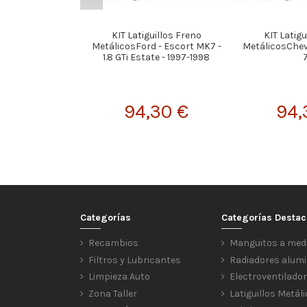
KIT Latiguillos Freno
KIT Latigu
MetálicosFord - Escort MK7 -
MetálicosChevr
1.8 GTi Estate - 1997-1998
94,30 €
94,
Categorías
Categorías Desta
Recambios
Manguitos a med
Filtros y Lubricantes
Radiadores alumi
Limpieza Auto
Electroventilado
Zona Taller
Latiguillos Metál