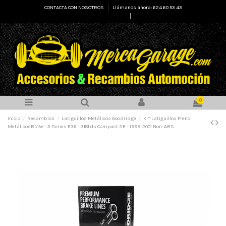
CONTACTA CON NOSOTROS
Llámanos ahora: 624 60 53 43
Select Language
▼
0
Inicio
Recambios
Latiguillos Metálicos Goodridge
KIT Latiguillos Freno
MetálicosBMW - 3 Series E36 - 318tds Compact SE - 1999-2001 Non-ABS