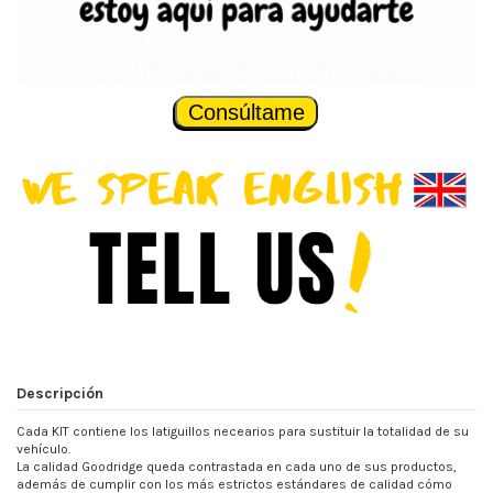
Consúltame
Descripción
Cada KIT contiene los latiguillos necearios para sustituir la totalidad de su
vehículo.
La calidad Goodridge queda contrastada en cada uno de sus productos,
además de cumplir con los más estrictos estándares de calidad cómo