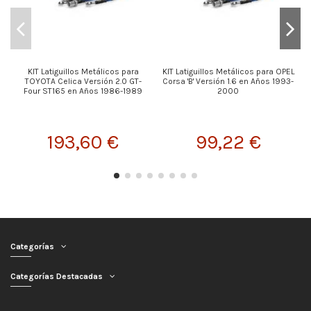
KIT Latiguillos Metálicos para
KIT Latiguillos Metálicos para OPEL
K
TOYOTA Celica Versión 2.0 GT-
Corsa 'B' Versión 1.6 en Años 1993-
X
Four ST165 en Años 1986-1989
2000
193,60 €
99,22 €
Categorías
Categorías Destacadas