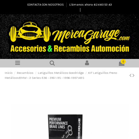
CONTACTA CON NOSOTROS
Llámanos ahora: 624 60 53 43
Select Language
▼
0
Inicio
Recambios
Latiguillos Metálicos Goodridge
KIT Latiguillos Freno
MetálicosBMW - 3 Series E36 - 318i 1.9S - 1996-1997 ABS