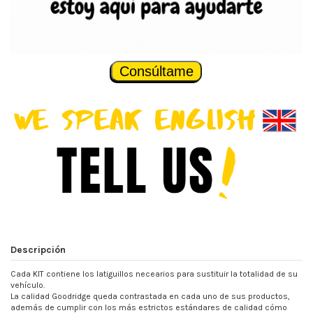
Consúltame
Descripción
Cada KIT contiene los latiguillos necearios para sustituir la totalidad de su
vehículo.
La calidad Goodridge queda contrastada en cada uno de sus productos,
además de cumplir con los más estrictos estándares de calidad cómo