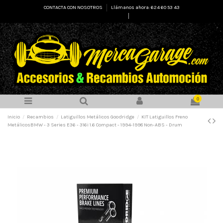
CONTACTA CON NOSOTROS
Llámanos ahora: 624 60 53 43
Select Language
▼
0
Inicio
Recambios
Latiguillos Metálicos Goodridge
KIT Latiguillos Freno
MetálicosBMW - 3 Series E36 - 316i 1.6 Compact - 1994-1998 Non-ABS - Drum