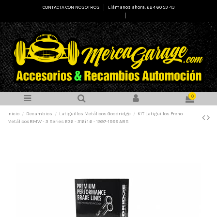
CONTACTA CON NOSOTROS
Llámanos ahora: 624 60 53 43
Select Language
▼
0
Inicio
Recambios
Latiguillos Metálicos Goodridge
KIT Latiguillos Freno
MetálicosBMW - 3 Series E36 - 316i 1.6 - 1997-1999 ABS