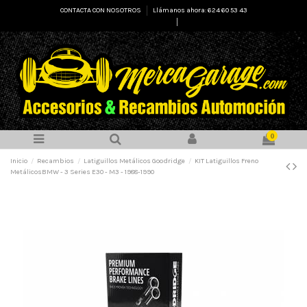
CONTACTA CON NOSOTROS
Llámanos ahora: 624 60 53 43
Select Language
▼
0
Inicio
Recambios
Latiguillos Metálicos Goodridge
KIT Latiguillos Freno
MetálicosBMW - 3 Series E30 - M3 - 1988-1990