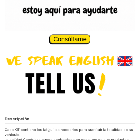
Consúltame
Descripción
Cada KIT contiene los latiguillos necearios para sustituir la totalidad de su
vehículo.
La calidad Goodridge queda contrastada en cada uno de sus productos,