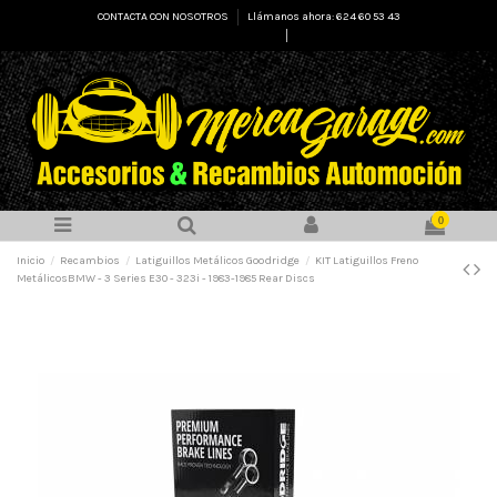
CONTACTA CON NOSOTROS
Llámanos ahora: 624 60 53 43
Select Language
▼
0
Inicio
Recambios
Latiguillos Metálicos Goodridge
KIT Latiguillos Freno
MetálicosBMW - 3 Series E30 - 323i - 1983-1985 Rear Discs