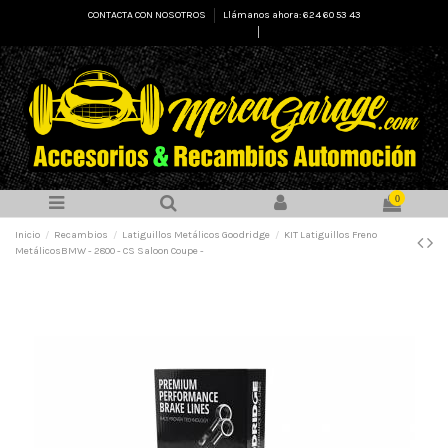
CONTACTA CON NOSOTROS
Llámanos ahora: 624 60 53 43
Select Language
▼
0
Inicio
Recambios
Latiguillos Metálicos Goodridge
KIT Latiguillos Freno
MetálicosBMW - 2800 - CS Saloon Coupe -