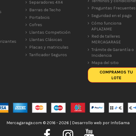
Términos y condicione
Separadores 4X4
Preguntas Frecuentes
Barras de Techo
s
Seguridad en el pago
Portabicis
Cómo funciona
Cofres
APLAZAME
Llantas Competición
Red de talleres
Llantas Clásicas
rizantes
MERCAGARAGE
Placas y matriculas
Trámite de Garantía o
Tarificador Seguros
Incidencia
Mapa del sitio
COMPRAMOS TU
LOTE
Mercagarage.com © 2016 - 2026 | Desarrollo web por
InfoSama