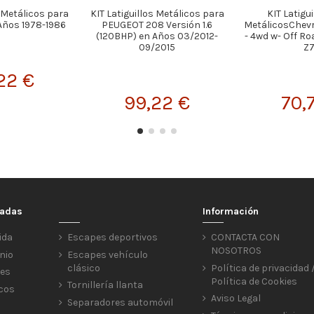
s Metálicos para
KIT Latiguillos Metálicos para
KIT Latigu
Años 1978-1986
PEUGEOT 208 Versión 1.6
MetálicosChevr
(120BHP) en Años 03/2012-
- 4wd w- Off Ro
09/2015
Z71
22 €
99,22 €
70,
cadas
Información
ida
Escapes deportivos
CONTACTA CON
NOSOTROS
nio
Escapes vehículo
clásico
Política de privacidad 
res
Política de Cookies
Tornillería llanta
icos
Aviso Legal
Separadores automóvil