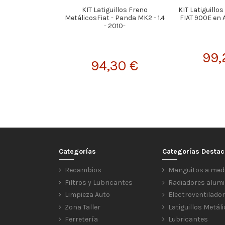
KIT Latiguillos Freno
KIT Latiguillo
MetálicosFiat - Panda MK2 - 1.4
FIAT 900E en 
- 2010-
99,
94,30 €
Categorías
Categorías Desta
Recambios
Manguitos a med
Filtros y Lubricantes
Radiadores alumi
Limpieza Auto
Electroventilado
Zona Taller
Latiguillos Metál
Ferretería
Lubricantes