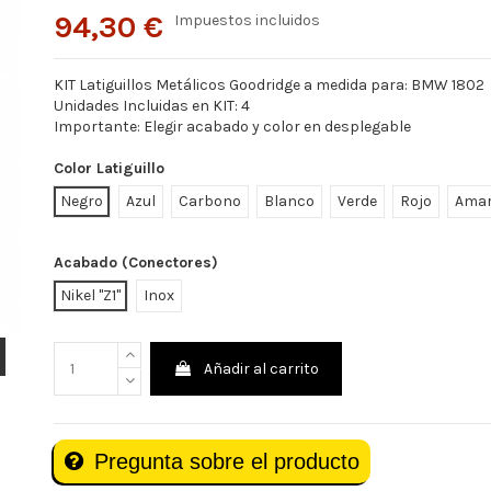
94,30 €
Impuestos incluidos
KIT Latiguillos Metálicos Goodridge a medida para: BMW 1802
Unidades Incluidas en KIT: 4
Importante: Elegir acabado y color en desplegable
Color Latiguillo
Negro
Azul
Carbono
Blanco
Verde
Rojo
Amar
Acabado (Conectores)
Nikel "Z1"
Inox
Añadir al carrito
Pregunta sobre el producto