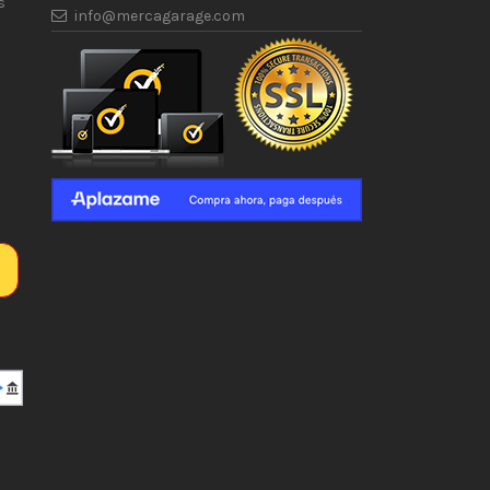
s
info@mercagarage.com