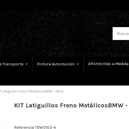
Alfombrillas a Medida
e Transporte
Pintura Automoción
T Latiguillos Freno MetálicosBMW - 1802
KIT Latiguillos Freno MetálicosBMW -
Referencia
TBW0103-4