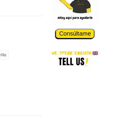
Consúltame
illo