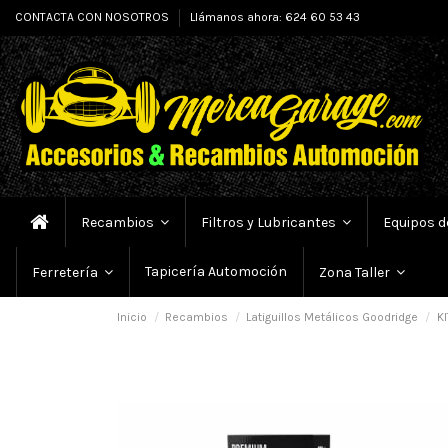
CONTACTA CON NOSOTROS
Llámanos ahora: 624 60 53 43
Recambios
Filtros y Lubricantes
Equipos d
Tapicería Automoción
Ferretería
Zona Taller
Inicio
Recambios
Latiguillos Metálicos Goodridge
KI