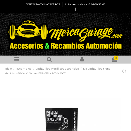
CONTACTA CON NOSOTROS
Llámanos ahora: 624 60 53 43
Select Language
▼
0
Inicio
Recambios
Latiguillos Metálicos Goodridge
KIT Latiguillos Freno
MetálicosBMW - 1 Series E87 - 118i - 2004-2007