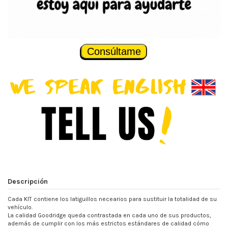
Consúltame
Descripción
Cada KIT contiene los latiguillos necearios para sustituir la totalidad de su
vehículo.
La calidad Goodridge queda contrastada en cada uno de sus productos,
además de cumplir con los más estrictos estándares de calidad cómo