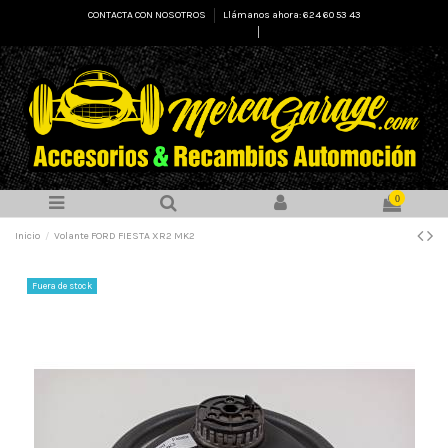
CONTACTA CON NOSOTROS
Llámanos ahora: 624 60 53 43
Select Language
▼
0
Inicio
Volante FORD FIESTA XR2 MK2
Fuera de stock