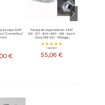
a Escape SEAT
Pareja de separadores: SEAT
Targa 4 Unida
bol "Cremallera"
124 - 127 - 600- 850 - 128 - Sport
4x98mm en 
50mm
- Ibiza (84-93) - Málaga...
1 opinión
650,
55,06 €
00 €
Fuera de stock