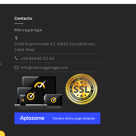
Contacto
Mercagarage
/
Calle Espronceda 37, 13630 Socuéllamos,
Cdad. Real
+34 624 60 53 43
s
info@mercagarage.com