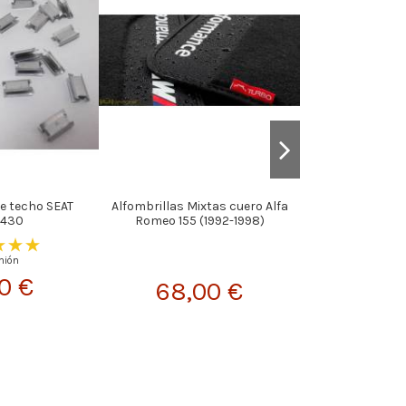
Fuera d
e techo SEAT
Alfombrillas Mixtas cuero Alfa
Piñón y Corona 
1430
Romeo 155 (1992-1998)
SEAT y FIAT
inión
0 €
68,00 €
154,