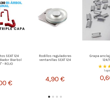
tos SEAT 124
Rodillos reguladores
Grapa anclaj
iador Biarbol
ventanillas SEAT 124
124/
l" - ROJO
1 op
0,6
4,90 €
,00 €