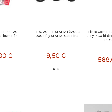
solina FACET
FILTRO ACEITE SEAT 124 (1200 a
Línea Complet
carburación
2000cc) y SEAT 131 Gasolina
124 y 1430 bi-ár
en 
90 €
9,50 €
569,