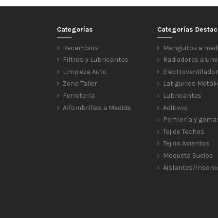
Categorías
Categorías Desta
Recambios
Manguitos a med
Filtros y Lubricantes
Radiadores alumi
Limpieza Auto
Electroventilado
Zona Taller
Latiguillos Metál
Ferretería
Lubricantes
Alfombrillas a Medida
Aditivos
Perfilería y goma
Tejido Techos
Tejido Asientos
Moqueta Suelos
Aislantes/Insono