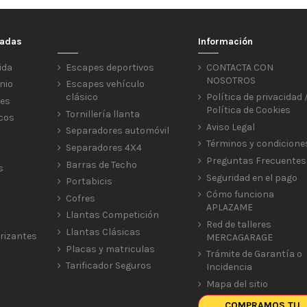
cadas
Información
ida
Escapes deportivos
CONTACTA CON
NOSOTROS
nio
Escapes vehículo
clásico
Política de privacidad 
res
Política de Cookies
Tornillería llanta
icos
Aviso Legal
Separadores automóvil
Términos y condicione
Separadores 4X4
Preguntas Frecuentes
Barras de Techo
s
Seguridad en el pago
Portabicis
Cómo funciona
Cofres
APLAZAME
Llantas Competición
Red de talleres
Llantas Clásicas
rizantes
MERCAGARAGE
Placas y matriculas
Trámite de Garantía o
Tarificador Seguros
Incidencia
Mapa del sitio
COMPRAMOS TU