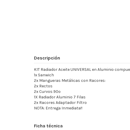
Descripción
KIT Radiador Aceite UNIVERSAL en Aluminio compue
1x Sanwich
2x Mangueras Metálicas con Racores:
2x Rectos
2x Curvos 90º
1X Radiador Aluminio 7 Filas
2x Racores Adaptador Filtro
NOTA: Entrega Inmediata!!
Ficha técnica