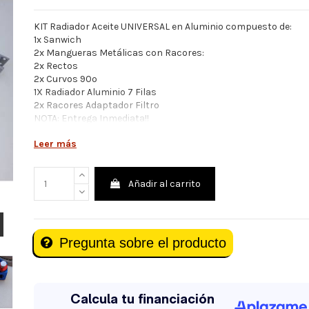
KIT Radiador Aceite UNIVERSAL en Aluminio compuesto de:
1x Sanwich
2x Mangueras Metálicas con Racores:
2x Rectos
2x Curvos 90º
1X Radiador Aluminio 7 Filas
2x Racores Adaptador Filtro
NOTA: Entrega Inmediata!!
Leer más
Añadir al carrito
Pregunta sobre el producto