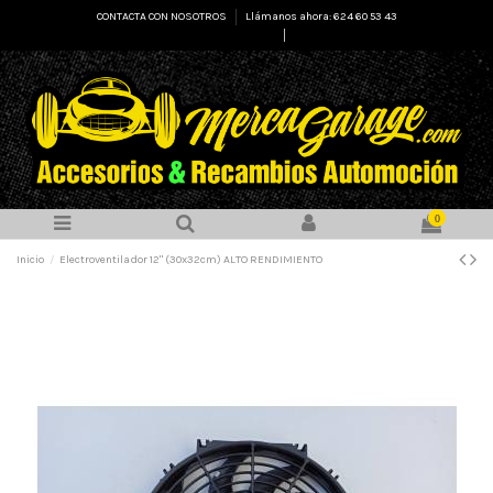
CONTACTA CON NOSOTROS
Llámanos ahora: 624 60 53 43
Select Language
▼
0
Inicio
Electroventilador 12" (30x32cm) ALTO RENDIMIENTO