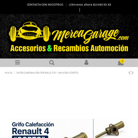
CONTACTA CON NOSOTROS
Llámanos ahora: 624 60 53 43
Select Language
▼
0
Inicio
Grifo Calefacción RENAULT4 - Versión CORTO