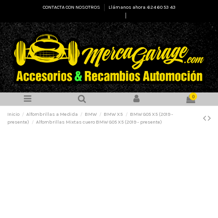
CONTACTA CON NOSOTROS
Llámanos ahora: 624 60 53 43
Select Language
▼
0
Inicio
Alfombrillas a Medida
BMW
BMW X5
BMW G05 X5 (2019 -
presente)
Alfombrillas Mixtas cuero BMW G05 X5 (2019 - presente)