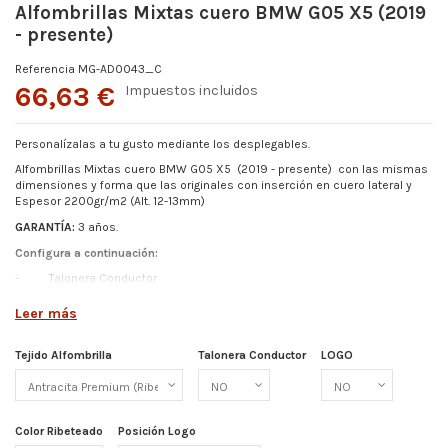
Alfombrillas Mixtas cuero BMW G05 X5 (2019
- presente)
Referencia
MG-AD0043_C
66,63 €
Impuestos incluidos
Personalízalas a tu gusto mediante los desplegables.
Alfombrillas Mixtas cuero BMW G05 X5 (2019 - presente)
con las mismas
dimensiones y forma que las originales con inserción en cuero lateral y
Espesor
2200gr/m2 (Alt. 12-13mm)
GARANTÍA:
3 años.
Configura a continuación:
-
Talonera Conductor
-
Color Ribeteado
Leer más
- Logo (Elige entre los disponibles o pídenos el tuyo)
-
Posición de Logo
Tejido Alfombrilla
Talonera Conductor
LOGO
Más detalles abajo.
Color Ribeteado
Posición Logo