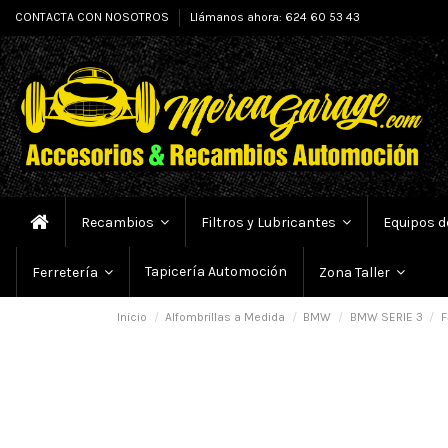
CONTACTA CON NOSOTROS
Llámanos ahora: 624 60 53 43
Recambios
Filtros y Lubricantes
Equipos d
Tapicería Automoción
Ferretería
Zona Taller
Inicio
Alfombrillas a Medida
BMW
BMW SERIE 3
F