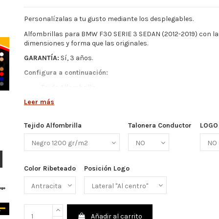
Personalízalas a tu gusto mediante los desplegables.
Alfombrillas para BMW F30 SERIE 3 SEDAN (2012-2019) con l
dimensiones y forma que las originales.
GARANTÍA:
Sí, 3 años.
Configura a continuación:
-
Tejido Alfombrilla
-
Talonera Conductor
Leer más
-
Color Ribeteado
Tejido Alfombrilla
Talonera Conductor
LOGO
-
Logo
-
Posición de Logo
Más detalles abajo
Color Ribeteado
Posición Logo
Añadir al carrito