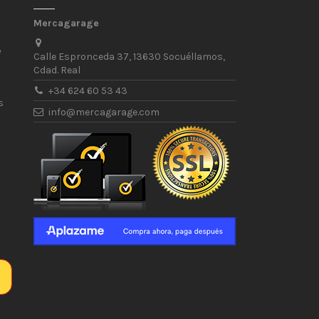
Mercagarage
/
Calle Espronceda 37, 13630 Socuéllamos,
Cdad. Real
+34 624 60 53 43
s
info@mercagarage.com