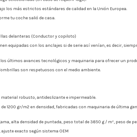
jo los más estrictos estándares de calidad en la Unión Europea.
orme tu coche salió de casa.
llas delanteras (Conductor y copiloto)
nen equipadas con los anclajes si de serie así venían, es decir, sie
 los últimos avances tecnológicos y maquinaria para ofrecer un pro
ombrillas son respetuosos con el medio ambiente.
, material robusto, antideslizante e impermeable.
o de
1200 gr/m2
en densidad, fabricadas con maquinaria de última gen
 gama, alta densidad de puntada, peso total de 3850 g / m², peso de pe
s, ajuste exacto según sistema OEM