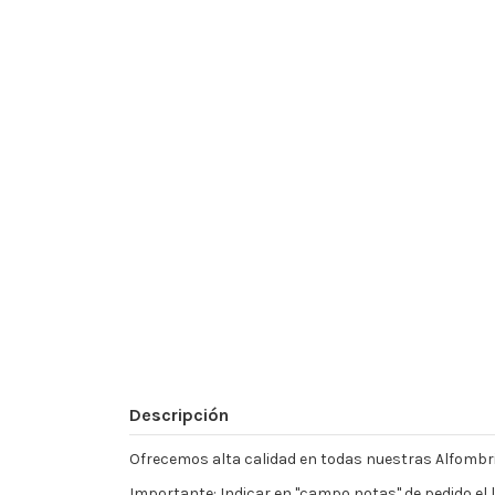
Descripción
Ofrecemos alta calidad en todas nuestras Alfombril
Importante: Indicar en "campo notas" de pedido el l