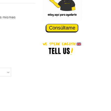
as mismas
Consúltame