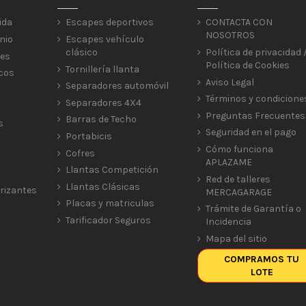
ida
Escapes deportivos
CONTACTA CON
NOSOTROS
nio
Escapes vehículo
clásico
Política de privacidad 
res
Política de Cookies
Tornillería llanta
icos
Aviso Legal
Separadores automóvil
Términos y condicione
Separadores 4X4
Preguntas Frecuentes
Barras de Techo
s
Seguridad en el pago
Portabicis
Cómo funciona
Cofres
APLAZAME
Llantas Competición
Red de talleres
Llantas Clásicas
rizantes
MERCAGARAGE
Placas y matriculas
Trámite de Garantía o
Tarificador Seguros
Incidencia
Mapa del sitio
COMPRAMOS TU
LOTE