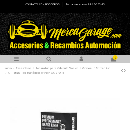
CONTACTA CON NOSOTROS
Llámanos ahora: 624 60 53 43
Select Language
▼
0
Inicio
Recambios
Recambio para Vehículo Clásico
Citroën
Citroën AX
KIT latiguillos metálicos Citroen AX SPORT