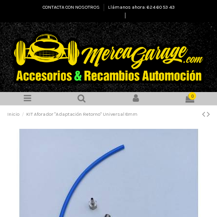
CONTACTA CON NOSOTROS
Llámanos ahora: 624 60 53 43
Select Language
▼
0
Inicio
KIT Aforador "Adaptación Retorno" Universal 8mm