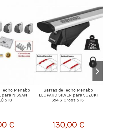
e Techo Menabo
Barras de Techo Menabo
Barras de Tech
L para NISSAN
LEOPARD SILVER para SUZUKI
para HYUNDAI T
1) 5 18-
Sx4 S-Cross 5 16-
79,
00 €
130,00 €