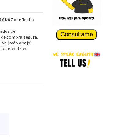
5 91>97 con Techo
cados de
Consúltame
 de compra segura.
ción (más abajo).
 con nosotros a