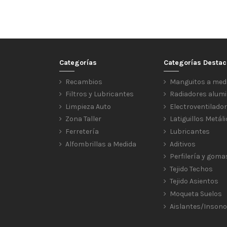
Categorías
Categorías Desta
Recambios
Manguitos a med
Filtros y Lubricantes
Radiadores alumi
Limpieza Auto
Electroventilado
Zona Taller
Latiguillos Metál
Ferretería
Lubricantes
Alfombrillas a Medida
Aditivos
Perfilería y goma
Tejido Techos
Tejido Asientos
Moqueta Suelos
Aislantes/Insono