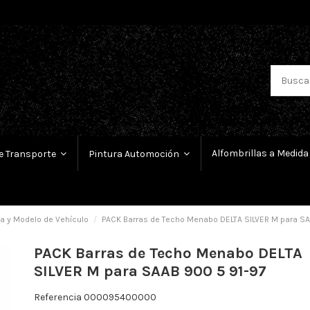
Alfombrillas a Medida
e Transporte
Pintura Automoción
a y Modelo de Vehículo
PACK Barras de Techo Menabo DELTA SILVER M para SA
PACK Barras de Techo Menabo DELTA
SILVER M para SAAB 900 5 91-97
Referencia
000095400000