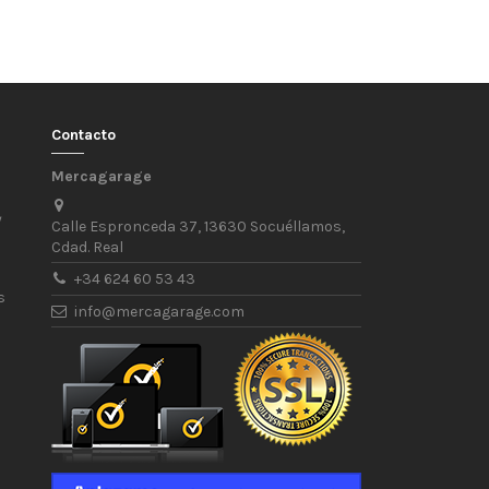
Contacto
Mercagarage
/
Calle Espronceda 37, 13630 Socuéllamos,
Cdad. Real
+34 624 60 53 43
s
info@mercagarage.com