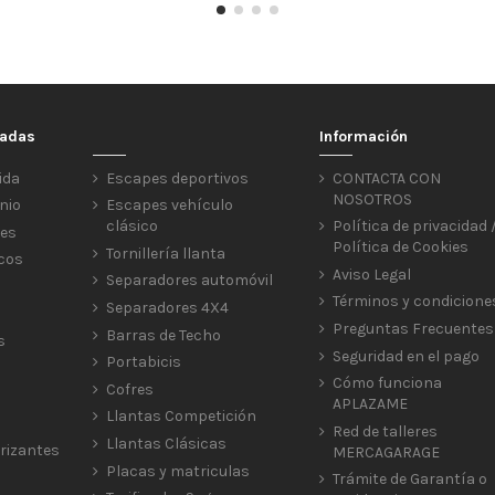
cadas
Información
ida
Escapes deportivos
CONTACTA CON
NOSOTROS
nio
Escapes vehículo
clásico
Política de privacidad 
res
Política de Cookies
Tornillería llanta
icos
Aviso Legal
Separadores automóvil
Términos y condicione
Separadores 4X4
Preguntas Frecuentes
Barras de Techo
s
Seguridad en el pago
Portabicis
Cómo funciona
Cofres
APLAZAME
Llantas Competición
Red de talleres
Llantas Clásicas
rizantes
MERCAGARAGE
Placas y matriculas
Trámite de Garantía o