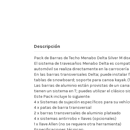
Descripción
Pack de Barras de Techo Menabo Delta Silver M di
El sistema de travesaños Menabo Delta es compatibl
automóvil se realiza directamente en la carrocería c
En las barras transversales Delta; puede instalar 
tablas de snowboard; soporte para canoa kayak. 
Las barras de aluminio están provistas de un canal 
tienen un sistema en T; puedes utilizar el clásico si
Este Pack incluye lo siguiente:
4 x Sistemas de sujeción específicos para su vehíc
4 x patas de barra transversal
2 x barras transversales de aluminio plateado
4 x sistemas antirrobo + llaves (opcionales)
1 x llave Allen (no se requiere otra herramienta)
Especificaciones técnicas: