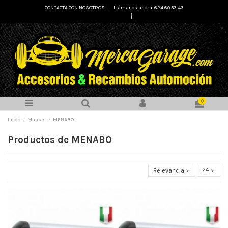
CONTACTA CON NOSOTROS
Llámanos ahora: 624 60 53 43
Select Language
▼
0
Inicio
Marcas
MENABO
Productos de MENABO
Relevancia
24