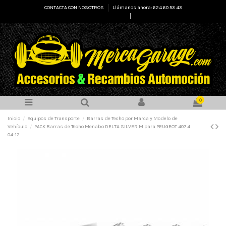
CONTACTA CON NOSOTROS
Llámanos ahora: 624 60 53 43
Select Language
▼
0
Inicio
Equipos de Transporte
Barras de Techo por Marca y Modelo de
Vehículo
PACK Barras de Techo Menabo DELTA SILVER M para PEUGEOT 407 4
04-12