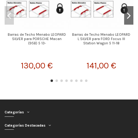
Barras de Techo Menabo LEOPARD
Barras de Techo Menabo LEOPARD
SILVER para PORSCHE Macan
L SILVER para FORD Focus III
L
(95B) 5 13-
Station Wagon 5 11-18
130,00 €
141,00 €
Categorías
Categorías Destacadas