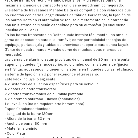
Pack de Barras de Techo Menabo Delta Silver M diseñadas para una
máxima eficiencia de transporte y un diseño aerodinámico mejorado.
El sistema de travesaños Menabo Delta es compatible con vehículos que
no cuentan con barras longitudinales de fábrica. Por lo tanto; la fijación de
las barras Delta en el automóvil se realiza directamente en la carrocería
con un sistema de fijación específico para su automóvil. (el cual viene
incluído en el Pack)
En las barras transversales Delta; puede instalar fácilmente una amplia
gama de accesorios para el automóvil; como: portabicicletas; cajas de
equipaje; portaesquís y tablas de snowboard; soporte para canoa kayak.
(Tanto de nuestra marca Manabo como de muchas otras marcas del
mercado).
Las barras de aluminio están provistas de un canal de 20 mm en la parte
superior y puedes fijar accesorios adicionales con el sistema de fijación
en T. Si tus accesorios no tienen un sistema en T; puedes utilizar el clásico
sistema de fijación en U por el exterior de el travesaño.
Este Pack incluye lo siguiente:
4 x Sistemas de sujeción específicos para su vehículo
4 x patas de barra transversal
2 x barras transversales de aluminio plateado
4 x sistemas antirrobo + llaves (opcionales)
1 x llave Allen (no se requiere otra herramienta)
Especificaciones técnicas:
- Longitud de la barra: 120cm
- Altura de la barra: 30 mm
- Ancho de barra: 60 mm
- Material: aluminio
- Color Plata