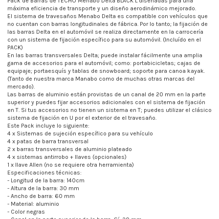
Pack de Barras de TECHO Menabo Delta BLACK L diseñadas para una
máxima eficiencia de transporte y un diseño aerodinámico mejorado.
El sistema de travesaños Menabo Delta es compatible con vehículos que
no cuentan con barras longitudinales de fábrica. Por lo tanto; la fijación de
las barras Delta en el automóvil se realiza directamente en la carrocería
con un sistema de fijación específico para su automóvil. (Incluído en el
PACK)
En las barras transversales Delta; puede instalar fácilmente una amplia
gama de accesorios para el automóvil; como: portabicicletas; cajas de
equipaje; portaesquís y tablas de snowboard; soporte para canoa kayak.
(Tanto de nuestra marca Manabo como de muchas otras marcas del
mercado).
Las barras de aluminio están provistas de un canal de 20 mm en la parte
superior y puedes fijar accesorios adicionales con el sistema de fijación
en T. Si tus accesorios no tienen un sistema en T; puedes utilizar el clásico
sistema de fijación en U por el exterior de el travesaño.
Este Pack incluye lo siguiente:
4 x Sistemas de sujeción específico para su vehículo
4 x patas de barra transversal
2 x barras transversales de aluminio plateado
4 x sistemas antirrobo + llaves (opcionales)
1 x llave Allen (no se requiere otra herramienta)
Especificaciones técnicas:
- Longitud de la barra: 140cm
- Altura de la barra: 30 mm
- Ancho de barra: 60 mm
- Material: aluminio
- Color negras