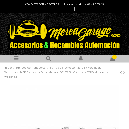
CONTACTA CON NOSOTROS
Llámanos ahora: 624 60 53 43
Select Language
▼
0
Inicio
Equipos de Transporte
Barras de Techo por Marca y Modelo de
Vehículo
PACK Barras de Techo Menabo DELTA BLACK L para FORD Mondeo IV
Wagon 5 14-