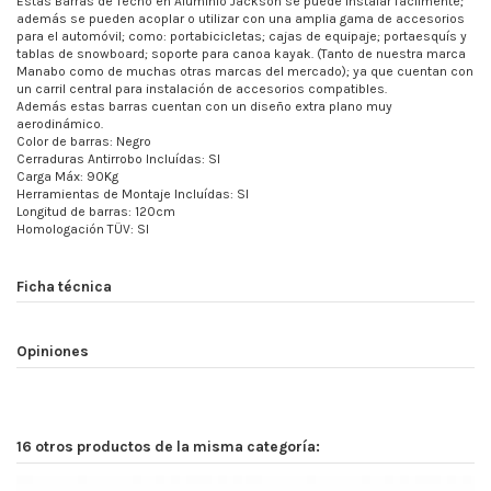
Estas Barras de Techo en Aluminio Jackson se puede instalar fácilmente;
además se pueden acoplar o utilizar con una amplia gama de accesorios
para el automóvil; como: portabicicletas; cajas de equipaje; portaesquís y
tablas de snowboard; soporte para canoa kayak. (Tanto de nuestra marca
Manabo como de muchas otras marcas del mercado); ya que cuentan con
un carril central para instalación de accesorios compatibles.
Además estas barras cuentan con un diseño extra plano muy
aerodinámico.
Color de barras: Negro
Cerraduras Antirrobo Incluídas: SI
Carga Máx: 90Kg
Herramientas de Montaje Incluídas: SI
Longitud de barras: 120cm
Homologación TÜV: SI
Ficha técnica
Opiniones
16 otros productos de la misma categoría: