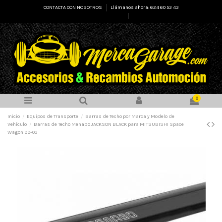
CONTACTA CON NOSOTROS
Llámanos ahora: 624 60 53 43
Select Language
▼
0
Inicio
Equipos de Transporte
Barras de Techo por Marca y Modelo de
Vehículo
Barras de Techo Menabo JACKSON BLACK para MITSUBISHI Space
Wagon 99-03