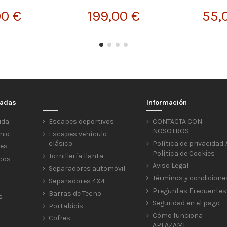
90 €
199,00 €
55,
cadas
Información
ida
Escapes deportivos
CONTACTA CON
NOSOTROS
nio
Escapes vehículo
clásico
Política de privacidad 
res
Política de Cookies
Tornillería llanta
icos
Aviso Legal
Separadores automóvil
Términos y condicione
Separadores 4X4
Preguntas Frecuentes
Barras de Techo
s
Seguridad en el pago
Portabicis
Cómo funciona
Cofres
APLAZAME