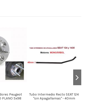
dores Peugeot
Tubo Intermedio Recto SEAT 124
Clausor Izq. S
O PLANO 5x98
"sin Apagallamas" - 40mm