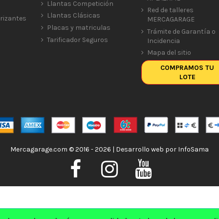
Llantas Competición
Red de talleres
Llantas Clásicas
rizantes
MERCAGARAGE
Placas y matriculas
Trámite de Garantía o
Tarificador Seguros
Incidencia
Mapa del sitio
COMPRAMOS TU
LOTE
Mercagarage.com © 2016 - 2026 | Desarrollo web por
InfoSama