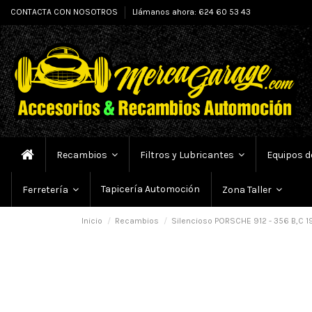
CONTACTA CON NOSOTROS
Llámanos ahora: 624 60 53 43
Recambios
Filtros y Lubricantes
Equipos d
Tapicería Automoción
Ferretería
Zona Taller
Inicio
Recambios
Silencioso PORSCHE 912 - 356 B,C 