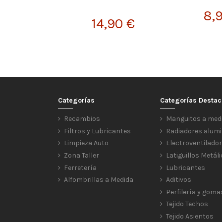
8,
14,90 €
Categorías
Categorías Desta
Recambios
Manguitos a med
Filtros y Lubricantes
Radiadores alumi
Limpieza Auto
Electroventilado
Zona Taller
Latiguillos Metál
Ferretería
Lubricantes
Alfombrillas a Medida
Aditivos
Perfilería y goma
Tejido Techos
Tejido Asientos