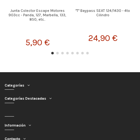
Junta Colector Escape Motores
"T" Baypass SEAT 124/1430 - 4to
903cc - Panda, 127, Marbella, 133,
Cilindro
850, etc..
24,90 €
5,90 €
Categorías
Categorías Destacadas
Información
Contacto