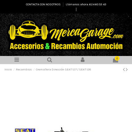
CONTACTA CON NOSOTROS
Llámanos ahora: 624 60 53 43
Select Language
▼
0
Inicio
Recambios
Cremallera Dirección SEAT 127 / SEAT 128