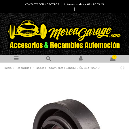
CONTACTA CON NOSOTROS
Llámanos ahora: 624 60 53 43
Select Language
▼
0
Inicio
Recambios
Taco con Rodamiento TRANSMISIÓN SEAT 124/131