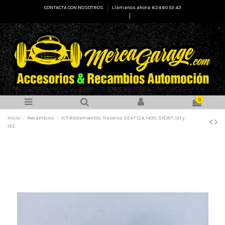
CONTACTA CON NOSOTROS
Llámanos ahora: 624 60 53 43
Select Language
▼
0
Inicio
Recambios
KIT Rodamientos Traseros SEAT 124, 1430, SPORT, 131 y
132.