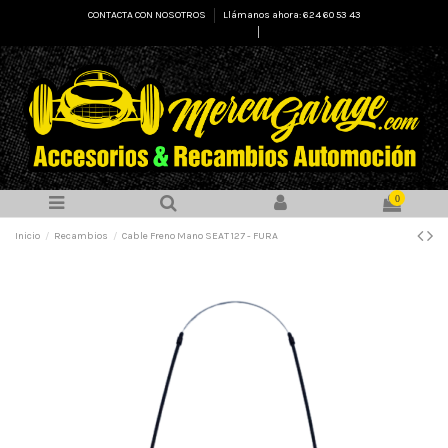
CONTACTA CON NOSOTROS
Llámanos ahora: 624 60 53 43
Select Language
▼
0
Inicio
Recambios
Cable Freno Mano SEAT 127 - FURA