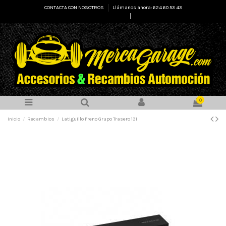
CONTACTA CON NOSOTROS
Llámanos ahora: 624 60 53 43
Select Language
▼
0
Inicio
Recambios
Latiguillo Freno Grupo Trasero 131