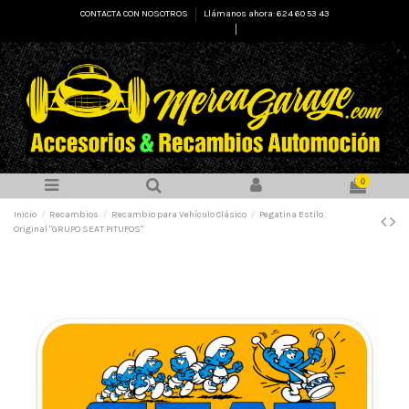
CONTACTA CON NOSOTROS
Llámanos ahora: 624 60 53 43
Select Language
▼
0
Inicio
Recambios
Recambio para Vehículo Clásico
Pegatina Estilo
Original "GRUPO SEAT PITUFOS"