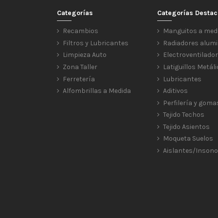
Categorías
Categorías Desta
Recambios
Manguitos a med
Filtros y Lubricantes
Radiadores alumi
Limpieza Auto
Electroventilado
Zona Taller
Latiguillos Metál
Ferretería
Lubricantes
Alfombrillas a Medida
Aditivos
Perfilería y goma
Tejido Techos
Tejido Asientos
Moqueta Suelos
Aislantes/Insono