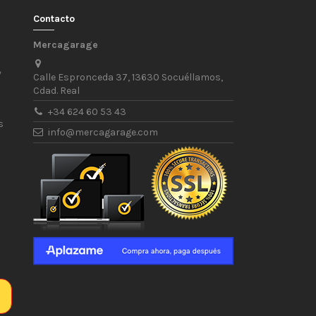
Contacto
Mercagarage
/
Calle Espronceda 37, 13630 Socuéllamos,
Cdad. Real
+34 624 60 53 43
s
info@mercagarage.com