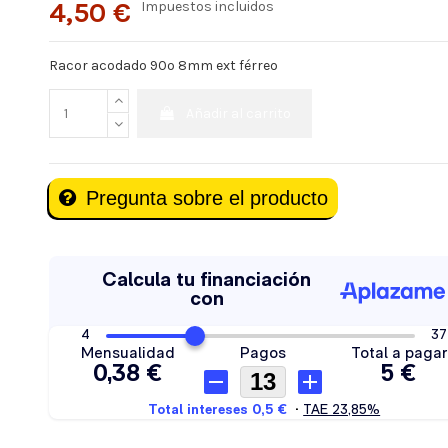
4,50 €
Impuestos incluidos
Racor acodado 90º 8mm ext férreo
Añadir al carrito
Pregunta sobre el producto