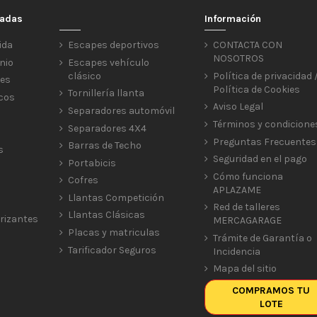
cadas
Información
ida
Escapes deportivos
CONTACTA CON
NOSOTROS
nio
Escapes vehículo
clásico
Política de privacidad 
res
Política de Cookies
Tornillería llanta
icos
Aviso Legal
Separadores automóvil
Términos y condicione
Separadores 4X4
Preguntas Frecuentes
Barras de Techo
s
Seguridad en el pago
Portabicis
Cómo funciona
Cofres
APLAZAME
Llantas Competición
Red de talleres
Llantas Clásicas
rizantes
MERCAGARAGE
Placas y matriculas
Trámite de Garantía o
Tarificador Seguros
Incidencia
Mapa del sitio
COMPRAMOS TU
LOTE