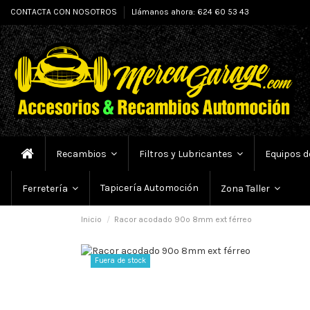
CONTACTA CON NOSOTROS
Llámanos ahora: 624 60 53 43
Recambios
Filtros y Lubricantes
Equipos d
Tapicería Automoción
Ferretería
Zona Taller
Inicio
Racor acodado 90º 8mm ext férreo
Fuera de stock