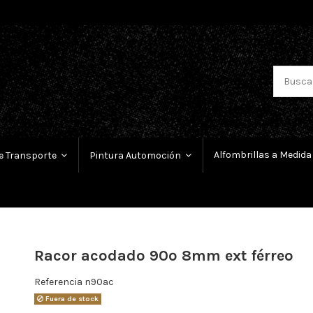
Alfombrillas a Medida
e Transporte
Pintura Automoción
Racor acodado 90º 8mm ext férreo
Referencia
n90ac
Fuera de stock