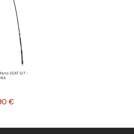
ano SEAT 127 -
URA
90 €