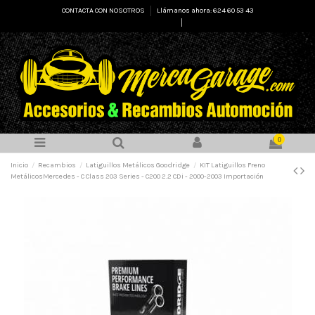
CONTACTA CON NOSOTROS
Llámanos ahora: 624 60 53 43
Select Language
▼
0
Inicio
Recambios
Latiguillos Metálicos Goodridge
KIT Latiguillos Freno
MetálicosMercedes - C Class 203 Series - C200 2.2 CDi - 2000-2003 Importación