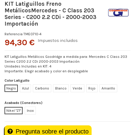
KIT Latiguillos Freno
MetálicosMercedes - C Class 203
Series - C200 2.2 CDi - 2000-2003
Importación
Referencia
TME0710-4
94,30 €
Impuestos incluidos
KIT Latiguillos Metálicos Goodridge a medida para: Mercedes C Class 203
Series C200 2.2 CDi 2000-2003 Importación
Unidades Incluidas en KIT: 4
Importante: Elegir acabado y color en desplegable
Color Latiguillo
Negro
Azul
Carbono
Blanco
Verde
Rojo
Amarillo
Acabado (Conectores)
Nikel "Z1"
Inox
Pregunta sobre el producto