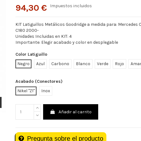
94,30 €
Impuestos incluidos
KIT Latiguillos Metálicos Goodridge a medida para: Mercedes 
C180 2000-
Unidades Incluidas en KIT: 4
Importante: Elegir acabado y color en desplegable
Color Latiguillo
Negro
Azul
Carbono
Blanco
Verde
Rojo
Amar
Acabado (Conectores)
Nikel "Z1"
Inox
Añadir al carrito
Pregunta sobre el producto