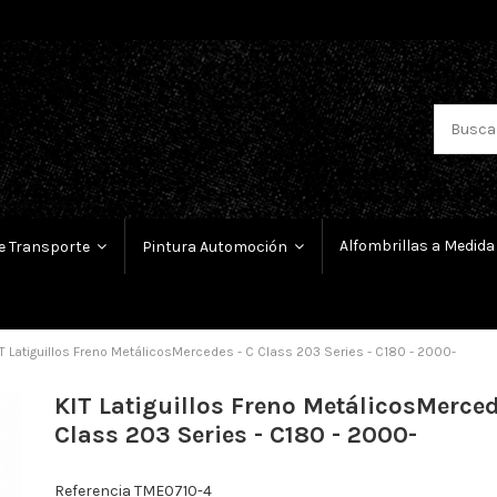
Alfombrillas a Medida
e Transporte
Pintura Automoción
T Latiguillos Freno MetálicosMercedes - C Class 203 Series - C180 - 2000-
KIT Latiguillos Freno MetálicosMerced
Class 203 Series - C180 - 2000-
Referencia
TME0710-4