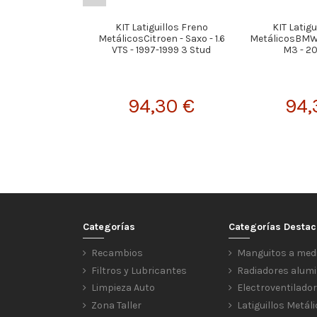
KIT Latiguillos Freno
KIT Latigu
MetálicosCitroen - Saxo - 1.6
MetálicosBMW -
VTS - 1997-1999 3 Stud
M3 - 2
94,30 €
94,
Categorías
Categorías Desta
Recambios
Manguitos a med
Filtros y Lubricantes
Radiadores alumi
Limpieza Auto
Electroventilado
Zona Taller
Latiguillos Metál