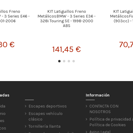
illos Freno
KIT Latiguillos Freno
KIT Latigu
 3 Series E46 -
MetálicosBMW - 3 Series E36 -
MetálicosFia
001-2006
328i Touring SE - 1998-2000
(903cc) -
ABS
30 €
70,
141,45 €
cadas
Información
ida
Escapes deportivos
CONTACTA CON
NOSOTROS
nio
Escapes vehículo
clásico
Política de privacidad 
res
Política de Cookies
Tornillería llanta
icos
Aviso Legal