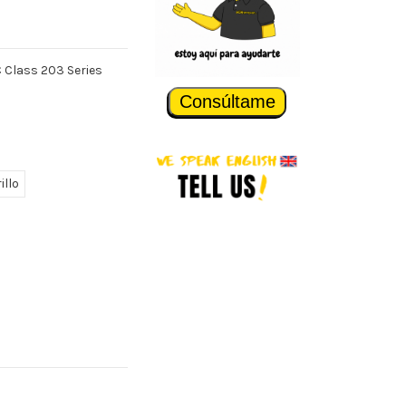
C Class 203 Series
Consúltame
illo