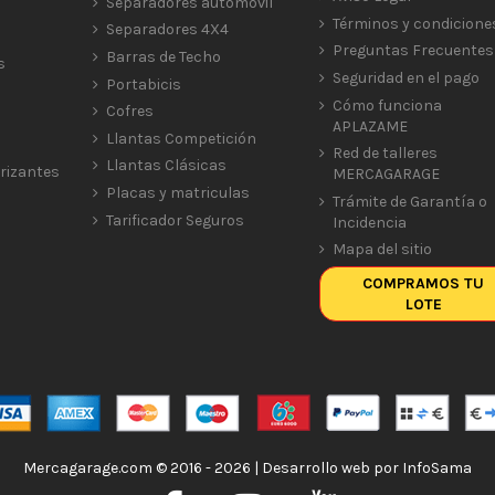
Separadores automóvil
Términos y condicione
Separadores 4X4
Preguntas Frecuentes
Barras de Techo
s
Seguridad en el pago
Portabicis
Cómo funciona
Cofres
APLAZAME
Llantas Competición
Red de talleres
Llantas Clásicas
rizantes
MERCAGARAGE
Placas y matriculas
Trámite de Garantía o
Tarificador Seguros
Incidencia
Mapa del sitio
COMPRAMOS TU
LOTE
Mercagarage.com © 2016 - 2026 | Desarrollo web por
InfoSama