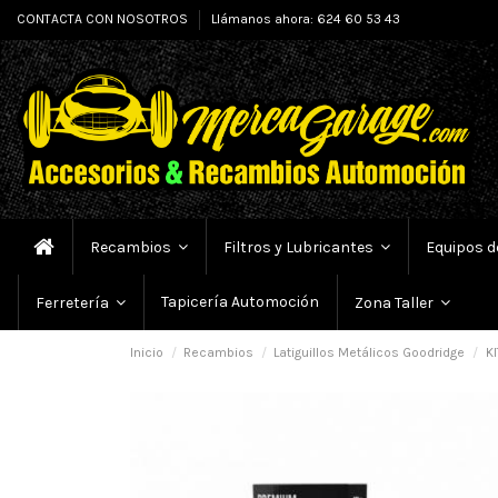
CONTACTA CON NOSOTROS
Llámanos ahora: 624 60 53 43
Recambios
Filtros y Lubricantes
Equipos d
Tapicería Automoción
Ferretería
Zona Taller
Inicio
Recambios
Latiguillos Metálicos Goodridge
KI