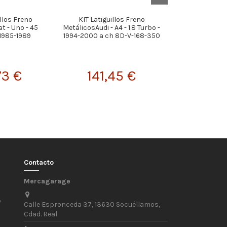
illos Freno
KIT Latiguillos Freno
KIT Latiguillos
t - Uno - 45
MetálicosAudi - A4 - 1.8 Turbo -
BMW 1 Series E8
 1985-1989
1994-2000 a ch 8D-V-168-350
en Años 2
73 €
141,45 €
157,
Contacto
Mercagarage
/
Calle Espronceda 37, 13630 Socuéllamos,
Cdad. Real