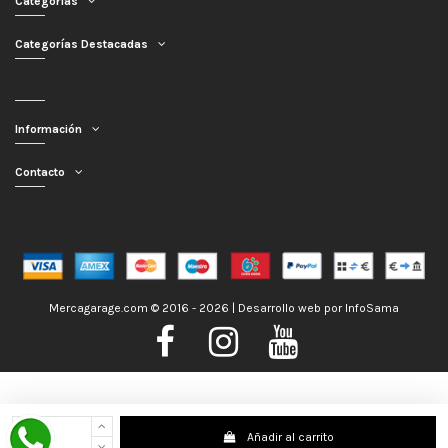
Categorías
Categorías Destacadas
Información
Contacto
Mercagarage.com © 2016 - 2026 | Desarrollo web por
InfoSama
Nos encontramos de Vacaciones, no obstante los pedidos hechos se
Añadir al carrito
despacharán con normalidad; usted puede hacer su pedido y le será enviado en