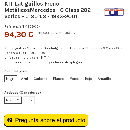
KIT Latiguillos Freno
MetálicosMercedes - C Class 202
Series - C180 1.8 - 1993-2001
Referencia
TME0600-4
94,30 €
Impuestos incluidos
KIT Latiguillos Metálicos Goodridge a medida para: Mercedes C Class 202
Series C180 1.8 1993-2001
Unidades Incluidas en KIT: 4
Importante: Elegir acabado y color en desplegable
Color Latiguillo
Negro
Azul
Carbono
Blanco
Verde
Rojo
Amarillo
Acabado (Conectores)
Nikel "Z1"
Inox
Pregunta sobre el producto