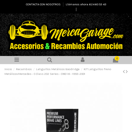
CONTACTA CON NOSOTROS
Llámanos ahora: 624 60 53 43
Select Language
▼
0
Inicio
Recambios
Latiguillos Metálicos Goodridge
KIT Latiguillos Freno
MetálicosMercedes - C Class 202 Series - C180 1.8 - 1993-2001