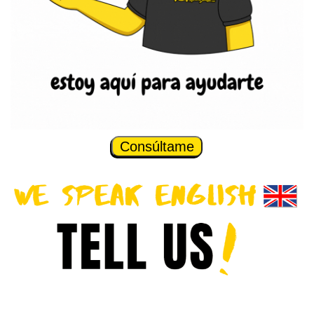
Consúltame