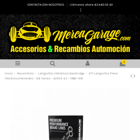
CONTACTA CON NOSOTROS
Llámanos ahora: 624 60 53 43
Select Language
▼
0
Inicio
Recambios
Latiguillos Metálicos Goodridge
KIT Latiguillos Freno
MetálicosMercedes - 126 Series - 420SE 4.2 - 1986-1991