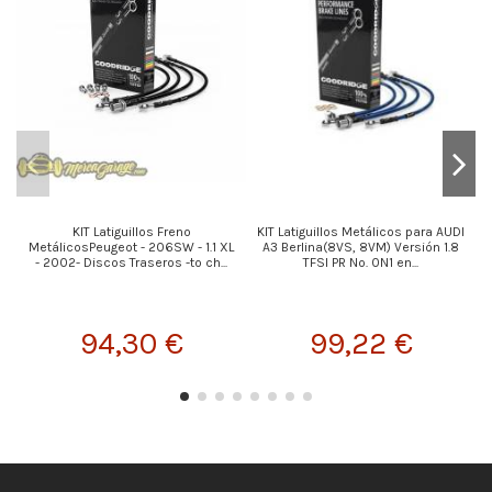
KIT Latiguillos Freno
KIT Latiguillos Metálicos para AUDI
MetálicosPeugeot - 206SW - 1.1 XL
A3 Berlina(8VS, 8VM) Versión 1.8
- 2002- Discos Traseros -to ch...
TFSI PR No. 0N1 en...
94,30 €
99,22 €